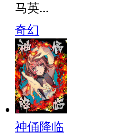
马英...
奇幻
神俑降临