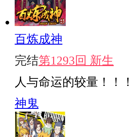
百炼成神
完结
第1293回 新生
人与命运的较量！！！
神鬼