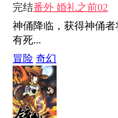
完结
番外 婚礼之前02
神俑降临，获得神俑者
有死...
冒险
奇幻