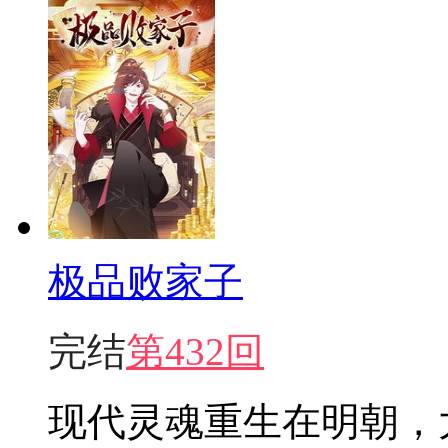
极品败家子
完结
第432回
现代灵魂重生在明朝，