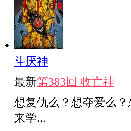
斗厌神
最新
第383回 收亡神
想复仇么？想夺爱么？
来学...