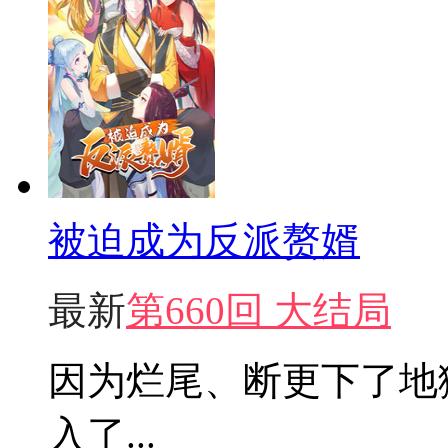
被迫成为反派赘婿
最新
第660回 大结局
因为烂尾、断更下了地
入了...