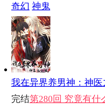
奇幻
神鬼
我在异界养男神：神医
完结
第280回 究竟有