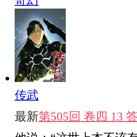
奇幻
传武
最新
第505回 卷四 13