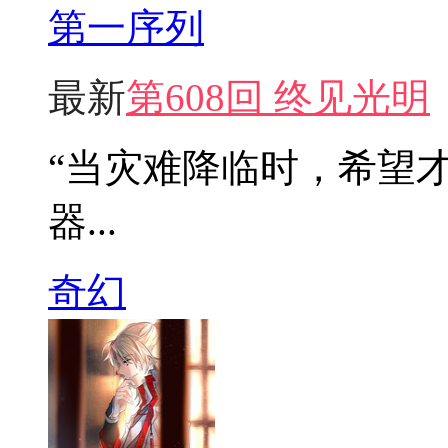
第一序列
最新
第608回 终见光明
“当灾难降临时，希望
器...
奇幻