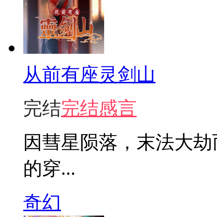
从前有座灵剑山
完结
完结感言
因彗星陨落，末法大劫
的穿...
奇幻