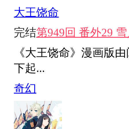
大王饶命
完结
第949回 番外29
《大王饶命》漫画版由
下起...
奇幻