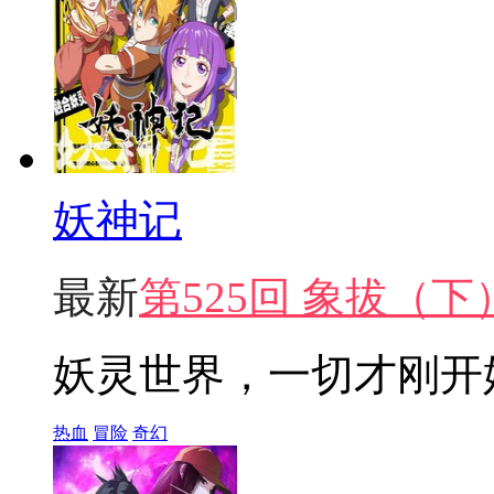
妖神记
最新
第525回 象拔（下
妖灵世界，一切才刚开
热血
冒险
奇幻