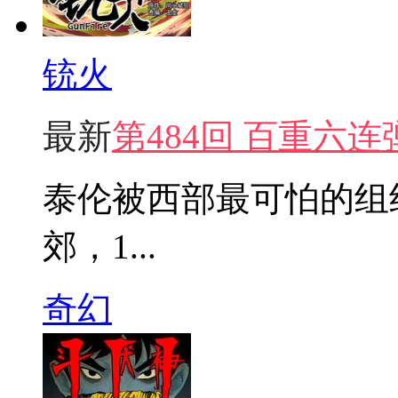
铳火
最新
第484回 百重六连
泰伦被西部最可怕的组
郊，1...
奇幻