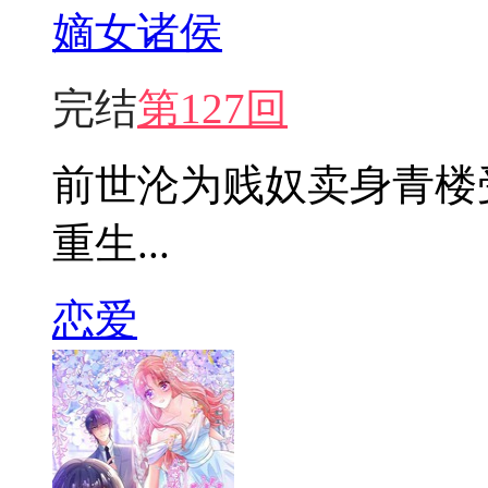
嫡女诸侯
完结
第127回
前世沦为贱奴卖身青楼
重生...
恋爱