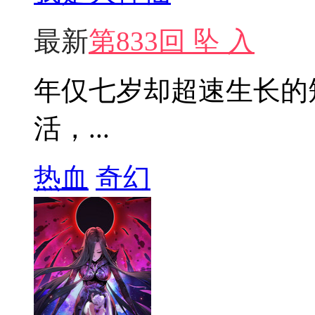
最新
第833回 坠 入
年仅七岁却超速生长的
活，...
热血
奇幻