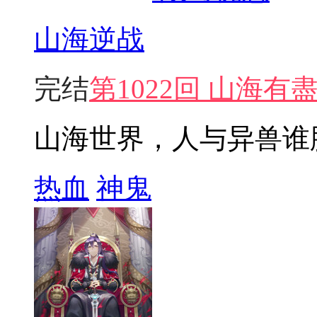
山海逆战
完结
第1022回 山海有
山海世界，人与异兽谁
热血
神鬼