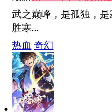
武之巅峰，是孤独，是
胜寒...
热血
奇幻