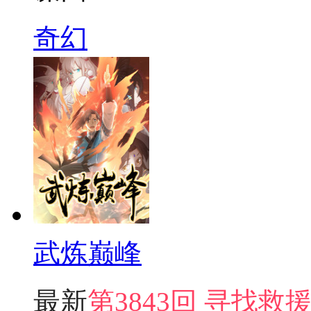
奇幻
武炼巅峰
最新
第3843回 寻找救