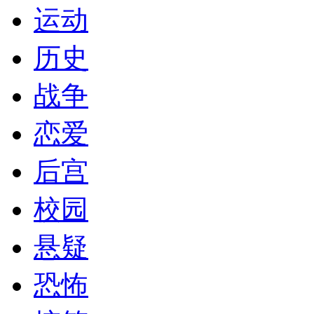
运动
历史
战争
恋爱
后宫
校园
悬疑
恐怖