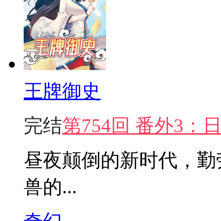
王牌御史
完结
第754回 番外3
昼夜颠倒的新时代，勤
兽的...