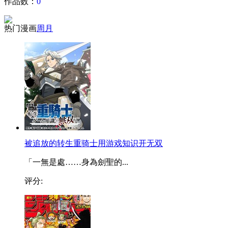
作品数：
0
热门漫画
周
月
被追放的转生重骑士用游戏知识开无双
「一無是處……身為劍聖的...
评分: