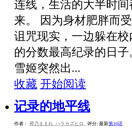
连线，生活的大半时间
来。 因为身材肥胖而
诅咒现实，一边躲在校
的分数最高纪录的日子
雪姬突然出...
收藏
开始阅读
记录的地平线
作者：
橙乃ままれ
ハラカズヒロ
评分:
最新
第10话