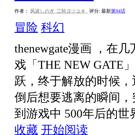
作者：
风波しのぎ
三轮ヨツユキ
评分:
最新
第94话
冒险
科幻
thenewgate漫画 
戏「THE NEW GATE」
跃，终于解放的时候，
倒后想要逃离的瞬间，
到游戏中 500年后的世
收藏
开始阅读