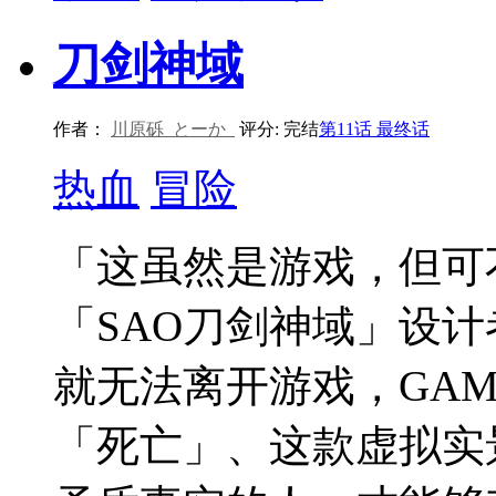
刀剑神域
作者：
川原砾
とーか
评分:
完结
第11话 最终话
热血
冒险
「这虽然是游戏，但
「SAO刀剑神域」设
就无法离开游戏，GAM
「死亡」、这款虚拟实