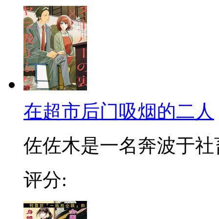
在超市后门吸烟的二人
佐佐木是一名奔波于社畜街
评分: