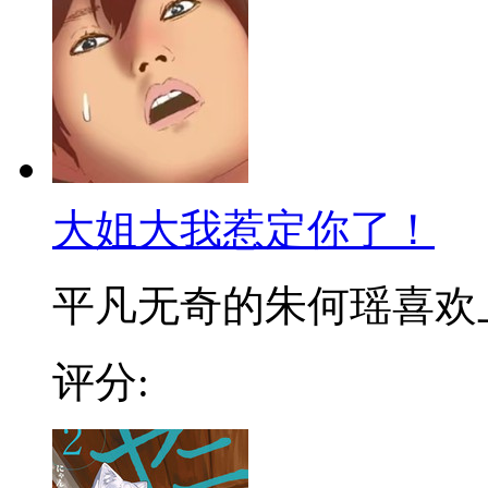
大姐大我惹定你了！
平凡无奇的朱何瑶喜欢上了
评分: