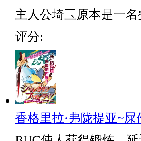
主人公埼玉原本是一名整日
评分:
香格里拉·弗陇提亚~屎
BUG使人获得锻炼，延迟