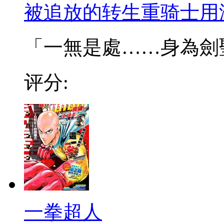
被追放的转生重骑士用
「一無是處……身為劍聖的
评分:
一拳超人