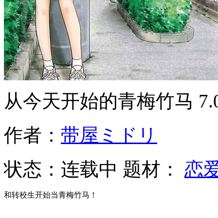
从今天开始的青梅竹马
7
作者：
带屋ミドリ
状态：
连载中
题材：
恋
和转校生开始当青梅竹马！