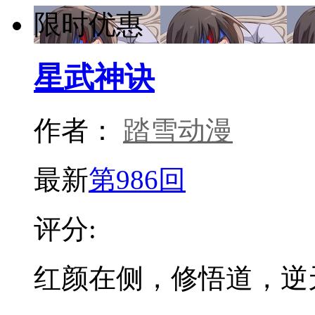
限时优惠
星武神诀
作者：
踏雪动漫
最新
第986回
评分:
红颜在侧，修悟道，逆