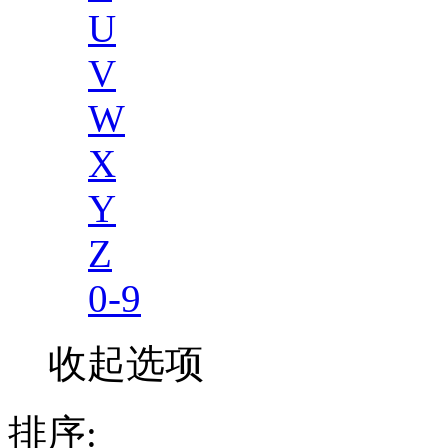
U
V
W
X
Y
Z
0-9
收起选项
排序: