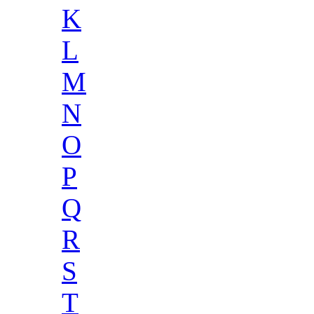
K
L
M
N
O
P
Q
R
S
T