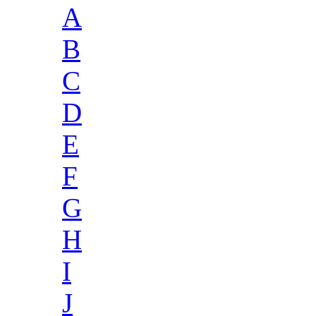
A
B
C
D
E
F
G
H
I
J