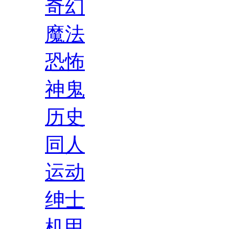
奇幻
魔法
恐怖
神鬼
历史
同人
运动
绅士
机甲