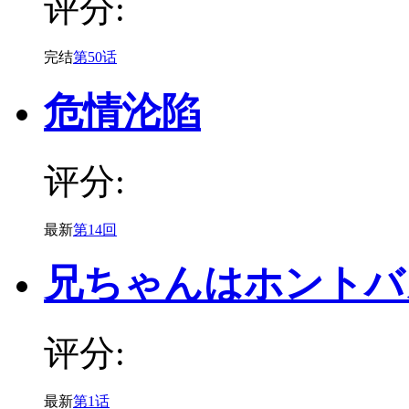
评分:
完结
第50话
危情沦陷
评分:
最新
第14回
兄ちゃんはホントバ
评分:
最新
第1话