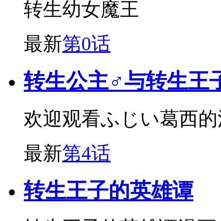
转生幼女魔王
最新
第0话
转生公主♂与转生王
欢迎观看ふじい葛西的
最新
第4话
转生王子的英雄谭