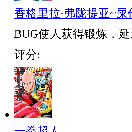
香格里拉·弗陇提亚~屎
BUG使人获得锻炼，延迟
评分:
一拳超人