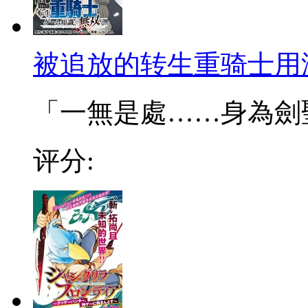
被追放的转生重骑士用
「一無是處……身為劍聖的
评分: