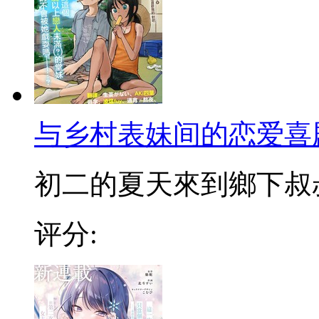
与乡村表妹间的恋爱喜
初二的夏天來到鄉下叔叔家
评分: