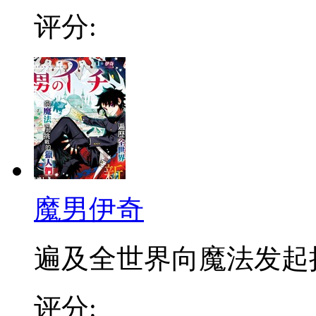
评分:
魔男伊奇
遍及全世界向魔法发起挑战
评分: