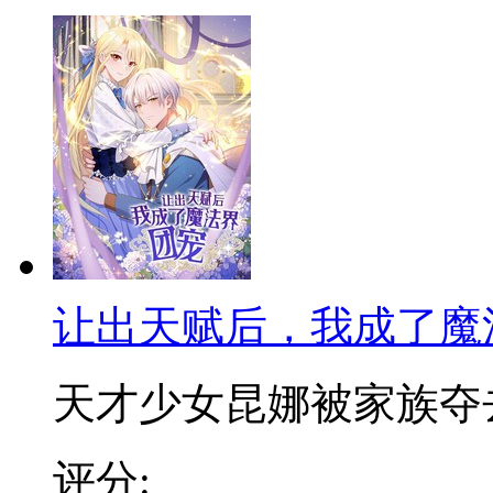
让出天赋后，我成了魔
天才少女昆娜被家族夺去天
评分: