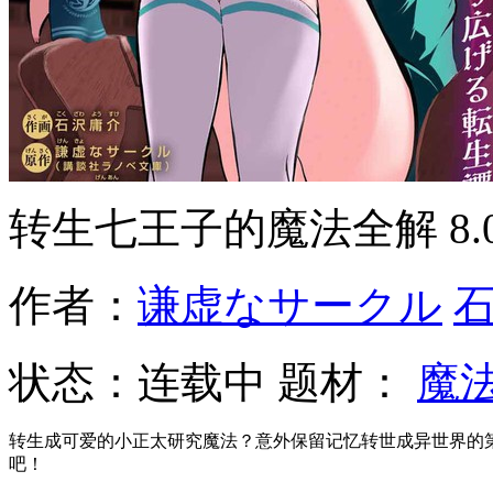
转生七王子的魔法全解
8
作者：
谦虚なサークル
状态：
连载中
题材：
魔
转生成可爱的小正太研究魔法？意外保留记忆转世成异世界的
吧！