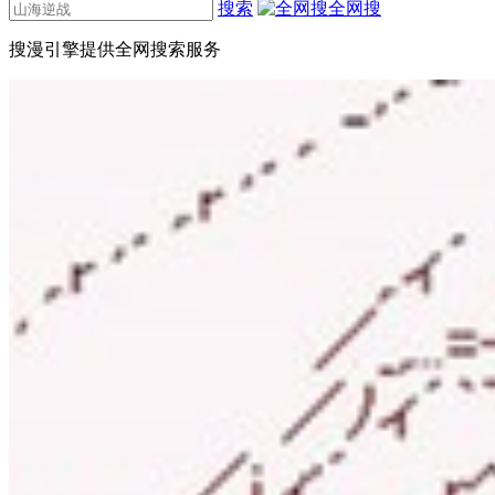
搜索
全网搜
搜漫引擎提供全网搜索服务