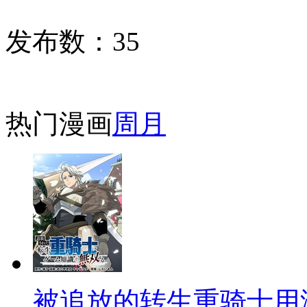
发布数：
35
热门漫画
周
月
被追放的转生重骑士用