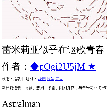
蕾米莉亚似乎在讴歌青春
作者：
◆pOgi2U5jM ★
状态：
连载中
题材：
校园
搞笑
同人
新长篇连载，喜剧、悲剧、惨剧、闹剧并存，与蕾米莉亚·斯
Astralman