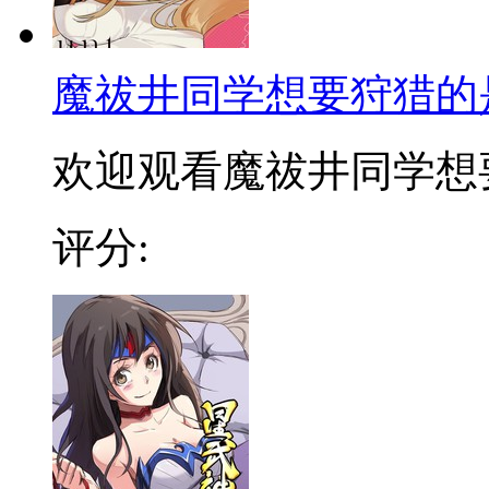
魔祓井同学想要狩猎的
欢迎观看魔祓井同学想要狩
评分: