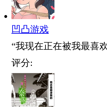
凹凸游戏
“我现在正在被我最喜欢的
评分: