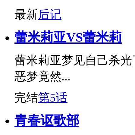
最新
后记
蕾米莉亚VS蕾米莉
蕾米莉亚梦见自己杀光
恶梦竟然...
完结
第5话
青春讴歌部