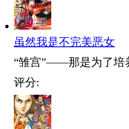
虽然我是不完美恶女
“雏宫”——那是为了培养.
评分: