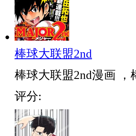
棒球大联盟2nd
棒球大联盟2nd漫画 ，棒
评分: