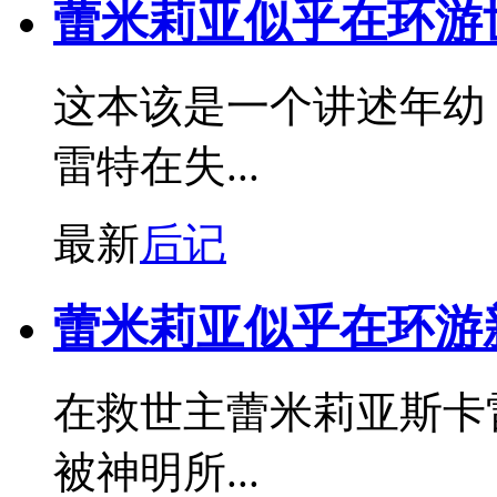
蕾米莉亚似乎在环游
这本该是一个讲述年幼
雷特在失...
最新
后记
蕾米莉亚似乎在环游
在救世主蕾米莉亚斯卡
被神明所...