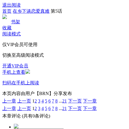
退出阅读
首页
在乡下谈恋爱真难
第5话
书架
收藏
阅读模式
仅VIP会员可使用
切换至高级阅读模式
开通VIP会员
手机上查看
扫码在手机上阅读
本页内容由用户【BRN】分享发布
上一章
上一页
1
2
3
4
5
6
7
8
...
21
下一页
下一章
上一章
上一页
1
2
3
4
5
6
7
8
...
21
下一页
下一章
本章评论
(共有0条评论)