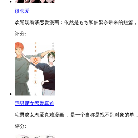
谈恋爱
欢迎观看谈恋爱漫画：依然是もち和佃繁奈带来的短篇，..
评分:
宅男腐女恋爱真难
宅男腐女恋爱真难漫画 ，是一个自称是找不到对象的单...
评分: