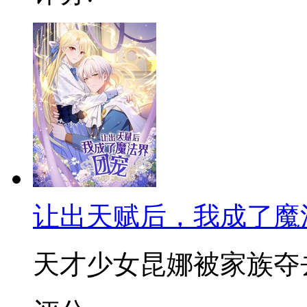
让出天赋后，我成了魔
天才少女昆娜被家族夺去天