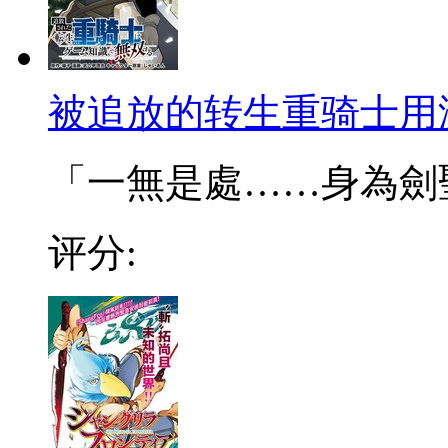
被追放的转生重骑士用
「一無是處……身為劍聖的
评分: