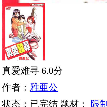
真爱难寻
6.0分
作者：
雅亜公
状态：
已完结
题材：
限