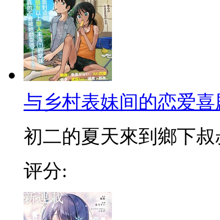
与乡村表妹间的恋爱喜
初二的夏天來到鄉下叔叔家
评分: