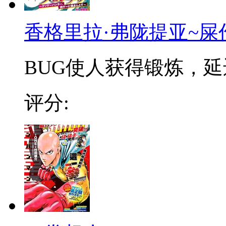
香格里拉·弗陇提亚~屎
BUG使人获得锻炼，延迟
评分: