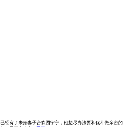
，已经有了未婚妻子合欢园宁宁，她想尽办法要和优斗做亲密的