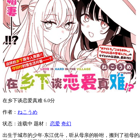
在乡下谈恋爱真难
6.0分
作者：
ねこうめ
状态：
连载中
题材：
恋爱
奇幻
出生于城市的少年·东江优斗，听从母亲的吩咐，搬到了祖母