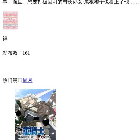
事。而且，想要打破因习的村长孙女·尾根樱子也看上了他……
禅
发布数：
161
热门漫画
周
月