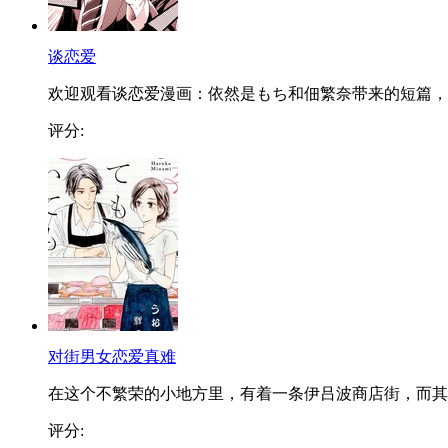
谈恋爱
欢迎观看谈恋爱漫画：依然是もち和佃繁奈带来的短篇，..
评分:
对街男女恋爱真难
在这个不繁荣的小地方里，有着一条伊吕波商店街，而其..
评分: