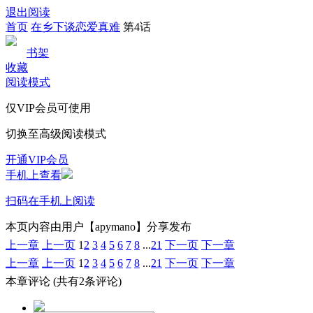
退出阅读
首页
在乡下谈恋爱真难
第4话
书架
收藏
阅读模式
仅VIP会员可使用
切换至高级阅读模式
开通VIP会员
手机上查看
扫码在手机上阅读
本页内容由用户【apymano】分享发布
上一章
上一页
1
2
3
4
5
6
7
8
...
21
下一页
下一章
上一章
上一页
1
2
3
4
5
6
7
8
...
21
下一页
下一章
本章评论
(共有2条评论)