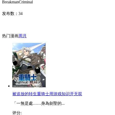
BreakmanCriminal
发布数：
34
热门漫画
周
月
被追放的转生重骑士用游戏知识开无双
「一無是處……身為劍聖的...
评分: