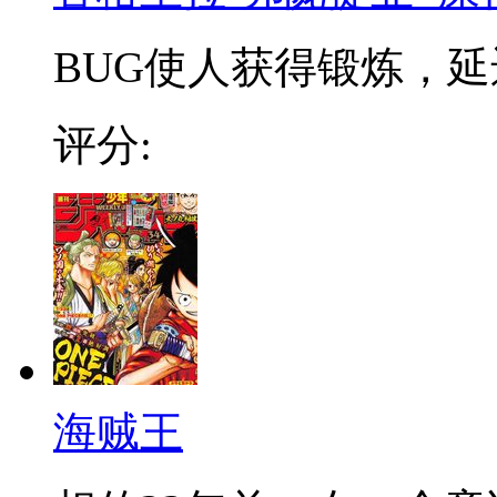
BUG使人获得锻炼，延迟
评分:
海贼王