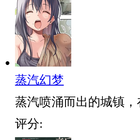
蒸汽幻梦
蒸汽喷涌而出的城镇，在发
评分: