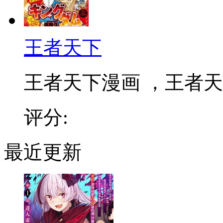
王者天下
王者天下漫画 ，王者天下
评分:
最近更新