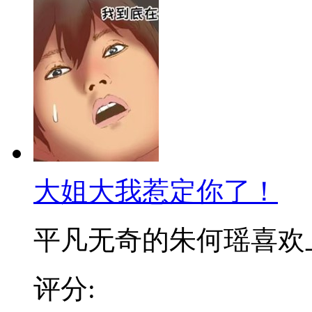
大姐大我惹定你了！
平凡无奇的朱何瑶喜欢上了
评分: