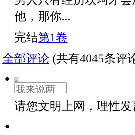
他，那你...
完结
第1卷
全部评论
(共有4045条评论
请您文明上网，理性发