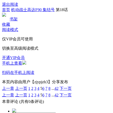
退出阅读
首页
机动战士高达F90 集结号
第18话
书架
收藏
阅读模式
仅VIP会员可使用
切换至高级阅读模式
开通VIP会员
手机上查看
扫码在手机上阅读
本页内容由用户【zjypjzh3】分享发布
上一章
上一页
1
2
3
4
5
6
7
8
...
42
下一页
上一章
上一页
1
2
3
4
5
6
7
8
...
42
下一页
本章评论
(共有0条评论)