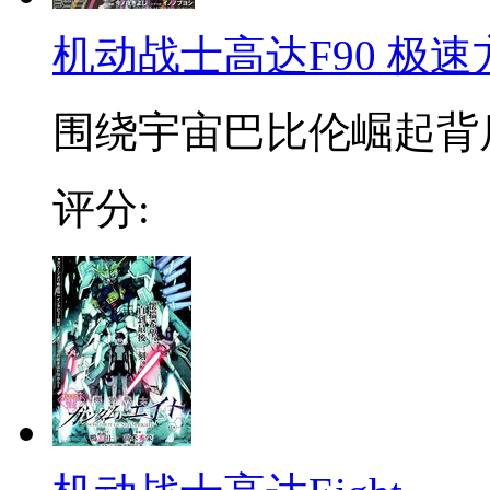
机动战士高达F90 极
围绕宇宙巴比伦崛起背后的阴
评分: