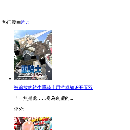
热门漫画
周
月
被追放的转生重骑士用游戏知识开无双
「一無是處……身為劍聖的...
评分: