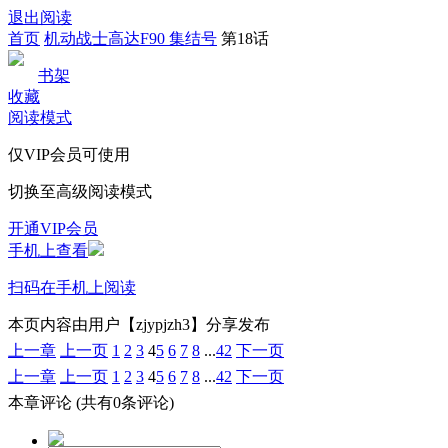
退出阅读
首页
机动战士高达F90 集结号
第18话
书架
收藏
阅读模式
仅VIP会员可使用
切换至高级阅读模式
开通VIP会员
手机上查看
扫码在手机上阅读
本页内容由用户【zjypjzh3】分享发布
上一章
上一页
1
2
3
4
5
6
7
8
...
42
下一页
上一章
上一页
1
2
3
4
5
6
7
8
...
42
下一页
本章评论
(共有0条评论)