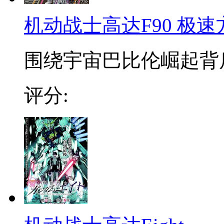
机动战士高达F90 极
围绕宇宙巴比伦崛起背后的阴
评分: