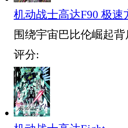
机动战士高达F90 极
围绕宇宙巴比伦崛起背后的阴
评分: