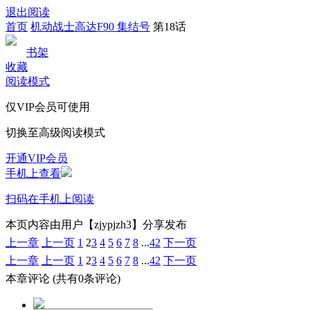
退出阅读
首页
机动战士高达F90 集结号
第18话
书架
收藏
阅读模式
仅VIP会员可使用
切换至高级阅读模式
开通VIP会员
手机上查看
扫码在手机上阅读
本页内容由用户【zjypjzh3】分享发布
上一章
上一页
1
2
3
4
5
6
7
8
...
42
下一页
上一章
上一页
1
2
3
4
5
6
7
8
...
42
下一页
本章评论
(共有0条评论)