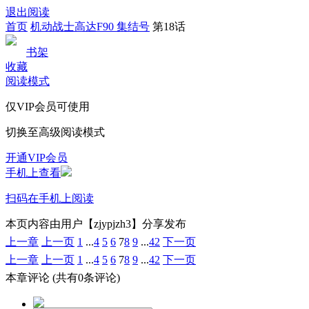
退出阅读
首页
机动战士高达F90 集结号
第18话
书架
收藏
阅读模式
仅VIP会员可使用
切换至高级阅读模式
开通VIP会员
手机上查看
扫码在手机上阅读
本页内容由用户【zjypjzh3】分享发布
上一章
上一页
1
...
4
5
6
7
8
9
...
42
下一页
上一章
上一页
1
...
4
5
6
7
8
9
...
42
下一页
本章评论
(共有0条评论)