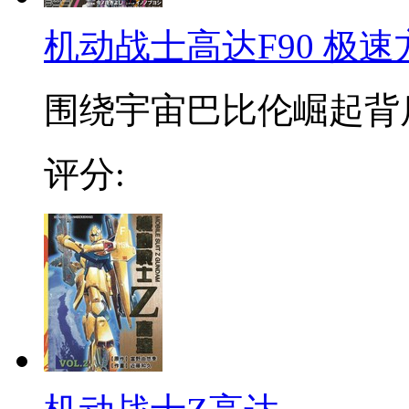
机动战士高达F90 极
围绕宇宙巴比伦崛起背后的阴
评分: