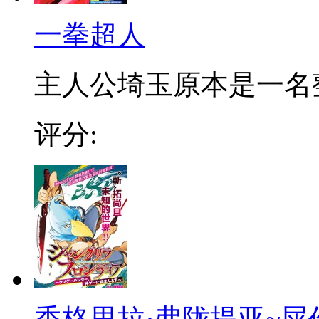
一拳超人
主人公埼玉原本是一名整日
评分:
香格里拉·弗陇提亚~屎