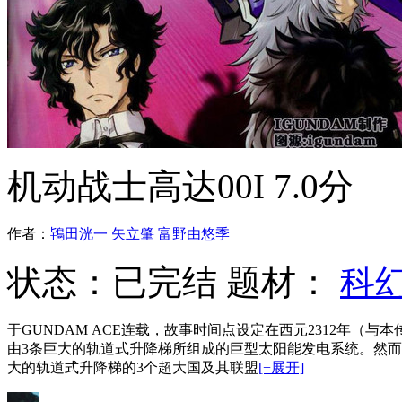
机动战士高达00I
7.0分
作者：
鴇田洸一
矢立肇
富野由悠季
状态：
已完结
题材：
科
于GUNDAM ACE连载，故事时间点设定在西元2312年（与本传第二季相同）。 由于化石燃料的枯竭，
由3条巨大的轨道式升降梯所组成的巨型太阳能发电系统。然而，能
大的轨道式升降梯的3个超大国及其联盟
[+展开]