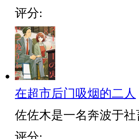
评分:
在超市后门吸烟的二人
佐佐木是一名奔波于社畜街
评分: