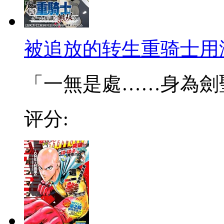
被追放的转生重骑士用
「一無是處……身為劍聖的
评分: