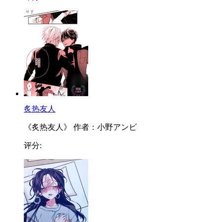
炙热友人
《炙热友人》 作者：小野アンビ
评分: