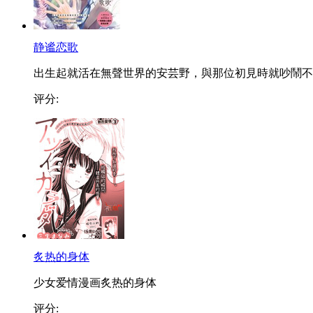
静谧恋歌
出生起就活在無聲世界的安芸野，與那位初見時就吵鬧不..
评分:
炙热的身体
少女爱情漫画炙热的身体
评分: