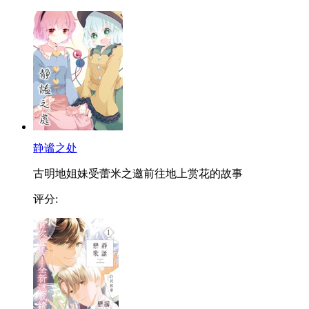
静谧之处
古明地姐妹受蕾米之邀前往地上赏花的故事
评分: