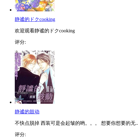
静谧的ドクcooking
欢迎观看静谧的ドクcooking
评分:
静谧的鼓动
不快点脱掉 西装可是会起皱的哟。。。 想要你想要的无..
评分: