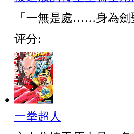
「一無是處……身為劍聖的
评分:
一拳超人