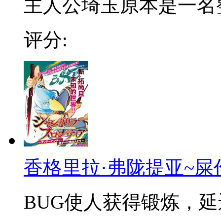
主人公埼玉原本是一名整日
评分:
香格里拉·弗陇提亚~屎
BUG使人获得锻炼，延迟