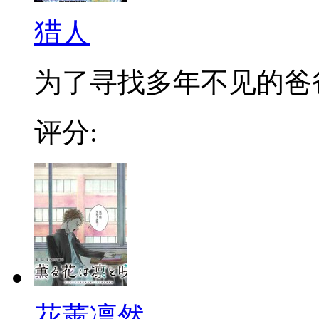
猎人
为了寻找多年不见的爸爸，
评分:
花薰凛然