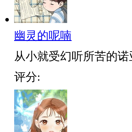
幽灵的呢喃
从小就受幻听所苦的诺亚，
评分: