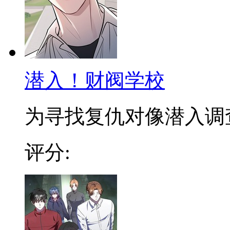
潜入！财阀学校
为寻找复仇对像潜入调查，
评分: