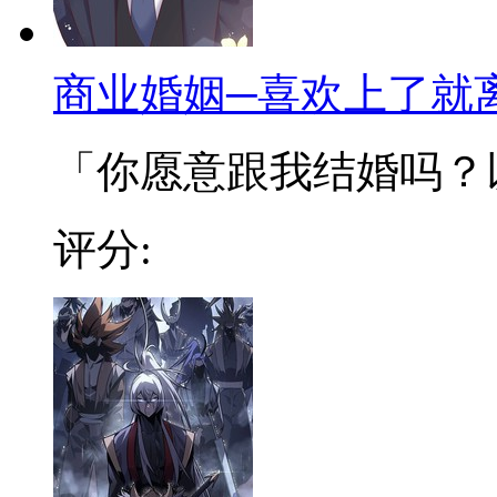
商业婚姻─喜欢上了就
「你愿意跟我结婚吗？以商
评分: