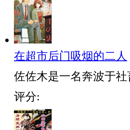
在超市后门吸烟的二人
佐佐木是一名奔波于社畜街
评分: