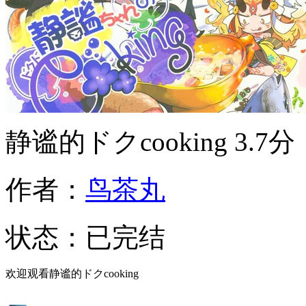
静谧的ドクcooking
3.7分
作者：
鸟茶丸
状态：
已完结
欢迎观看静谧的ドクcooking