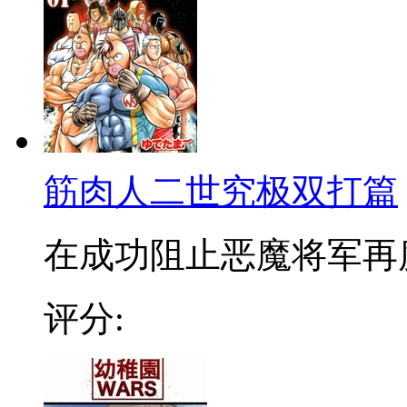
筋肉人二世究极双打篇
在成功阻止恶魔将军再度降
评分: