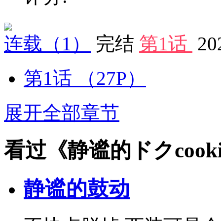
连载
（1）
完结
第1话
20
第1话
（27P）
展开全部章节
看过《静谧的ドクcook
静谧的鼓动