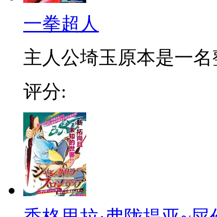
一拳超人
主人公埼玉原本是一名整日
评分:
香格里拉·弗陇提亚~屎