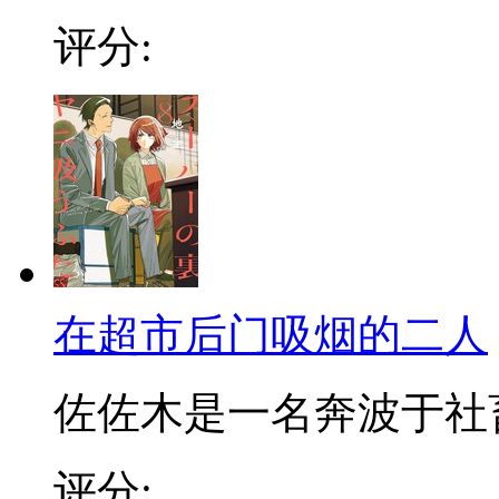
评分:
在超市后门吸烟的二人
佐佐木是一名奔波于社畜街
评分: