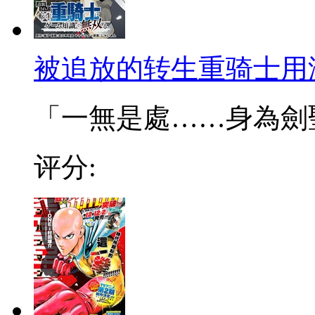
被追放的转生重骑士用
「一無是處……身為劍聖的
评分: