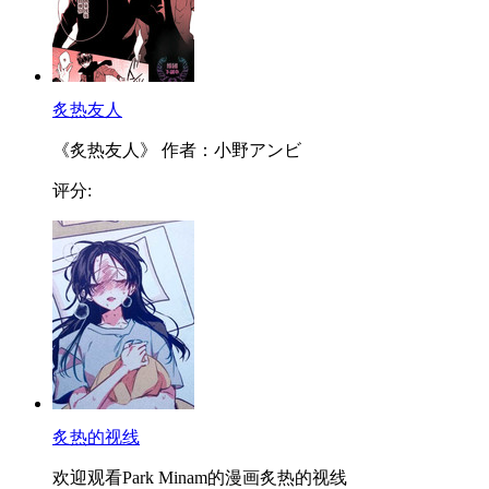
炙热友人
《炙热友人》 作者：小野アンビ
评分:
炙热的视线
欢迎观看Park Minam的漫画炙热的视线