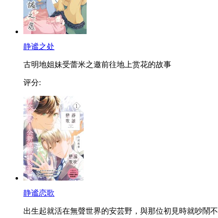
静谧之处
古明地姐妹受蕾米之邀前往地上赏花的故事
评分:
静谧恋歌
出生起就活在無聲世界的安芸野，與那位初見時就吵鬧不..