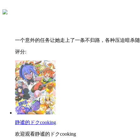
一个意外的任务让她走上了一条不归路，各种压迫暗杀随..
评分:
静谧的ドクcooking
欢迎观看静谧的ドクcooking