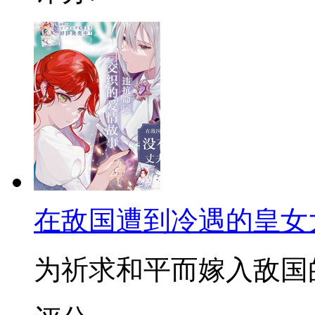
在敌国遭到冷遇的皇女
为祈求和平而嫁入敌国的皇