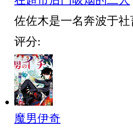
佐佐木是一名奔波于社畜街
评分:
魔男伊奇