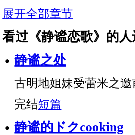
展开全部章节
看过《静谧恋歌》的人
静谧之处
古明地姐妹受蕾米之邀
完结
短篇
静谧的ドクcooking