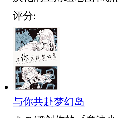
评分:
与你共赴梦幻岛