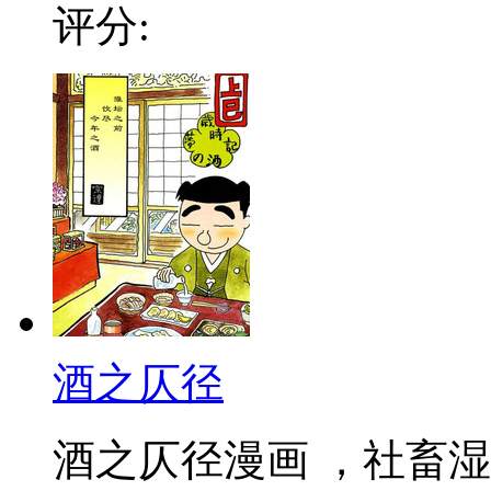
评分:
酒之仄径
酒之仄径漫画 ，社畜湿人