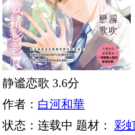
静谧恋歌
3.6分
作者：
白河和華
状态：
连载中
题材：
彩