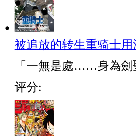
被追放的转生重骑士用
「一無是處……身為劍聖的
评分: