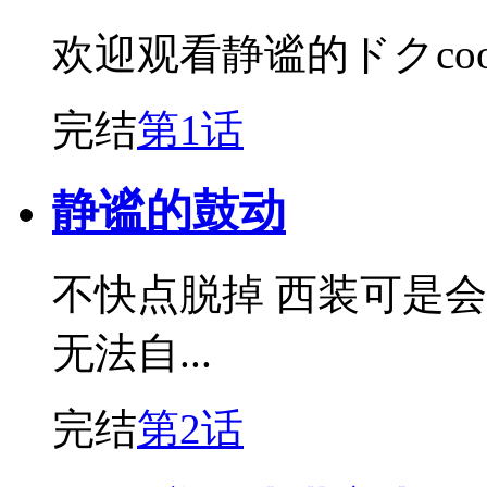
欢迎观看静谧的ドクcook
完结
第1话
静谧的鼓动
不快点脱掉 西装可是
无法自...
完结
第2话