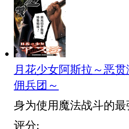
月花少女阿斯拉～恶贯
佣兵团～
身为使用魔法战斗的最强佣
评分: