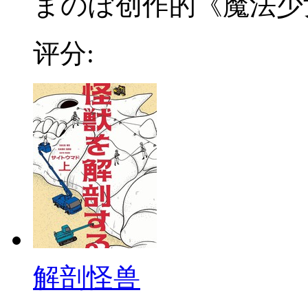
まのぼ创作的《魔法少女
评分:
解剖怪兽