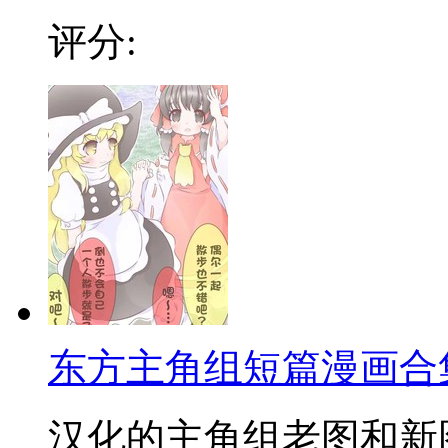
评分:
东方主角组短篇漫画合
汉化的主角组老图和新图 