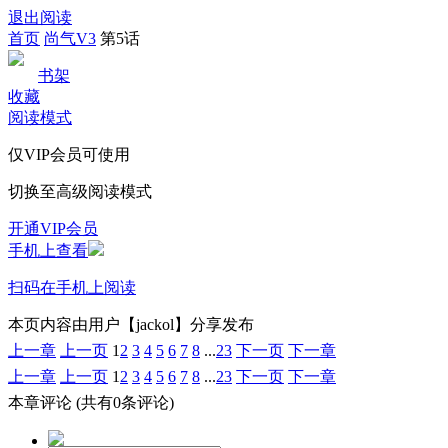
退出阅读
首页
尚气V3
第5话
书架
收藏
阅读模式
仅VIP会员可使用
切换至高级阅读模式
开通VIP会员
手机上查看
扫码在手机上阅读
本页内容由用户【jackol】分享发布
上一章
上一页
1
2
3
4
5
6
7
8
...
23
下一页
下一章
上一章
上一页
1
2
3
4
5
6
7
8
...
23
下一页
下一章
本章评论
(共有0条评论)