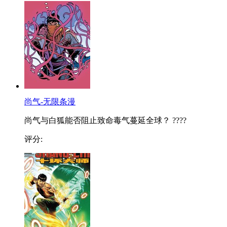
尚气-无限条漫
尚气与白狐能否阻止致命毒气蔓延全球？ ????
评分: