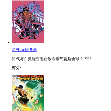
尚气-无限条漫
尚气与白狐能否阻止致命毒气蔓延全球？ ????
评分: