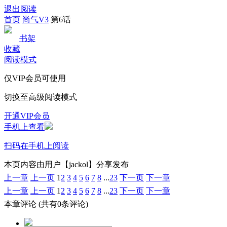
退出阅读
首页
尚气V3
第6话
书架
收藏
阅读模式
仅VIP会员可使用
切换至高级阅读模式
开通VIP会员
手机上查看
扫码在手机上阅读
本页内容由用户【jackol】分享发布
上一章
上一页
1
2
3
4
5
6
7
8
...
23
下一页
下一章
上一章
上一页
1
2
3
4
5
6
7
8
...
23
下一页
下一章
本章评论
(共有0条评论)