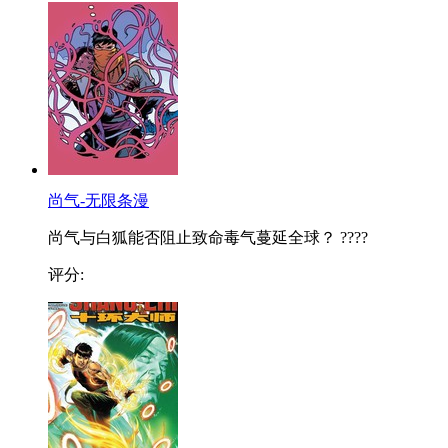
尚气-无限条漫
尚气与白狐能否阻止致命毒气蔓延全球？ ????
评分: