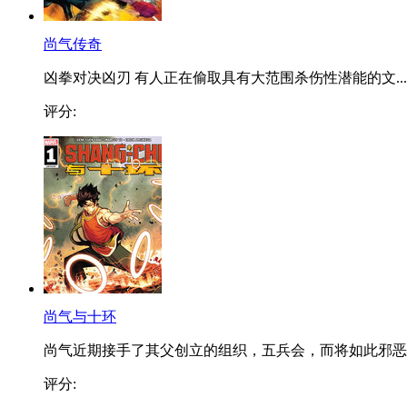
尚气传奇
凶拳对决凶刃 有人正在偷取具有大范围杀伤性潜能的文...
评分:
尚气与十环
尚气近期接手了其父创立的组织，五兵会，而将如此邪恶..
评分: