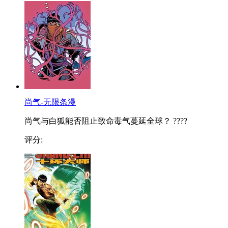
尚气-无限条漫
尚气与白狐能否阻止致命毒气蔓延全球？ ????
评分: