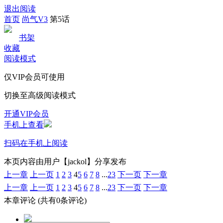
退出阅读
首页
尚气V3
第5话
书架
收藏
阅读模式
仅VIP会员可使用
切换至高级阅读模式
开通VIP会员
手机上查看
扫码在手机上阅读
本页内容由用户【jackol】分享发布
上一章
上一页
1
2
3
4
5
6
7
8
...
23
下一页
下一章
上一章
上一页
1
2
3
4
5
6
7
8
...
23
下一页
下一章
本章评论
(共有0条评论)