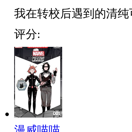
我在转校后遇到的清纯可爱
评分:
漫威喵喵