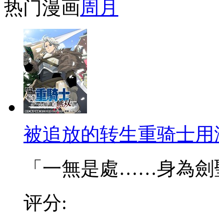
热门漫画
周
月
被追放的转生重骑士用
「一無是處……身為劍聖的
评分: