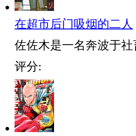
在超市后门吸烟的二人
佐佐木是一名奔波于社畜街
评分: