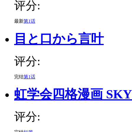
评分:
最新
第1话
目と口から言叶
评分:
完结
第1话
虹学会四格漫画 SKY
评分: