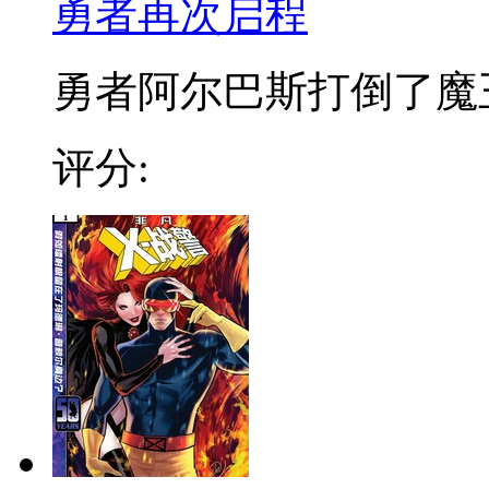
勇者再次启程
勇者阿尔巴斯打倒了魔王, 
评分: