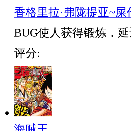
香格里拉·弗陇提亚~屎
BUG使人获得锻炼，延迟
评分:
海贼王