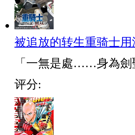
被追放的转生重骑士用
「一無是處……身為劍聖的
评分: