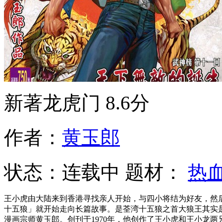
新著龙虎门
8.6分
作者：
黄玉郎
状态：
连载中
题材：
热
王小虎由大陆来到香港寻找亲人开始，与四小将结为好友，然
十五狼」就开始走向长篇故事。是荃湾十五狼之首大狼王其实
漫画宗师黄玉郎。创刊于1970年，他创作了王小虎和王小龙两