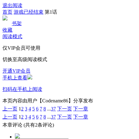
退出阅读
首页
游戏已经结束
第1话
书架
收藏
阅读模式
仅VIP会员可使用
切换至高级阅读模式
开通VIP会员
手机上查看
扫码在手机上阅读
本页内容由用户【Codename86】分享发布
上一页
1
2
3
4
5
6
7
8
...
37
下一页
下一章
上一页
1
2
3
4
5
6
7
8
...
37
下一页
下一章
本章评论
(共有2条评论)