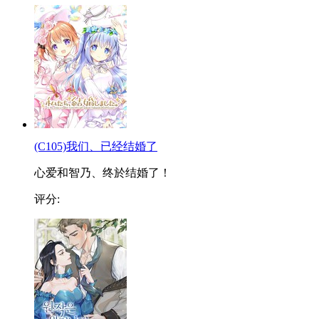
(C105)我们、已经结婚了
心爱和智乃、终於结婚了！
评分: