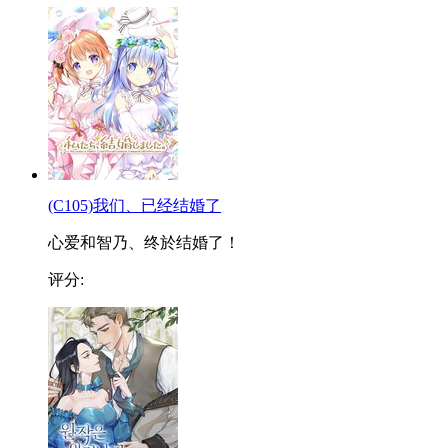
(C105)我们、已经结婚了
心爱和智乃、终於结婚了！
评分: