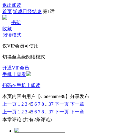
退出阅读
首页
游戏已经结束
第1话
书架
收藏
阅读模式
仅VIP会员可使用
切换至高级阅读模式
开通VIP会员
手机上查看
扫码在手机上阅读
本页内容由用户【Codename86】分享发布
上一页
1
2
3
4
5
6
7
8
...
37
下一页
下一章
上一页
1
2
3
4
5
6
7
8
...
37
下一页
下一章
本章评论
(共有2条评论)