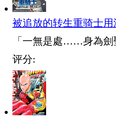
被追放的转生重骑士用
「一無是處……身為劍聖的
评分: