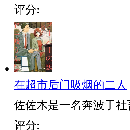
评分:
在超市后门吸烟的二人
佐佐木是一名奔波于社畜街
评分: