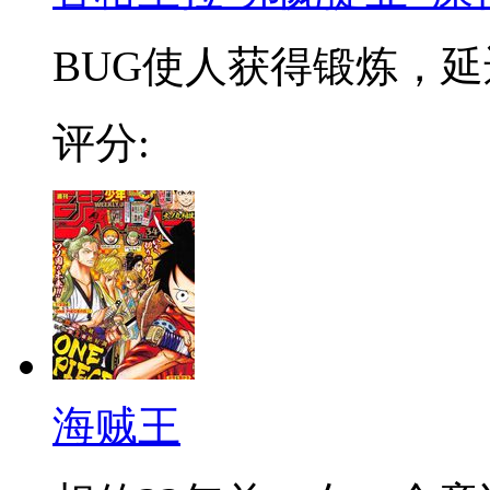
BUG使人获得锻炼，延迟
评分:
海贼王