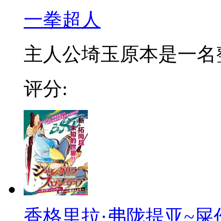
一拳超人
主人公埼玉原本是一名整日
评分:
香格里拉·弗陇提亚~屎