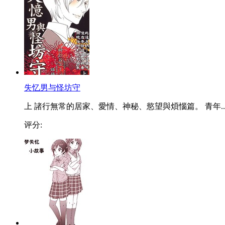
失忆男与怪坊守
上 諸行無常的居家、愛情、神秘、慾望與煩惱篇。 青年..
评分: