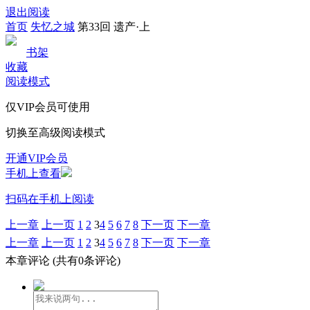
退出阅读
首页
失忆之城
第33回 遗产·上
书架
收藏
阅读模式
仅VIP会员可使用
切换至高级阅读模式
开通VIP会员
手机上查看
扫码在手机上阅读
上一章
上一页
1
2
3
4
5
6
7
8
下一页
下一章
上一章
上一页
1
2
3
4
5
6
7
8
下一页
下一章
本章评论
(共有0条评论)