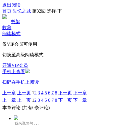
退出阅读
首页
失忆之城
第32回 选择·下
书架
收藏
阅读模式
仅VIP会员可使用
切换至高级阅读模式
开通VIP会员
手机上查看
扫码在手机上阅读
上一章
上一页
1
2
3
4
5
6
7
8
下一页
下一章
上一章
上一页
1
2
3
4
5
6
7
8
下一页
下一章
本章评论
(共有0条评论)