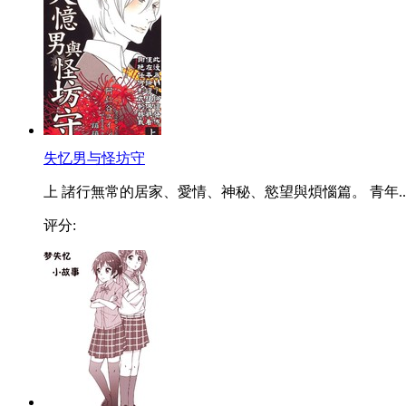
失忆男与怪坊守
上 諸行無常的居家、愛情、神秘、慾望與煩惱篇。 青年..
评分: