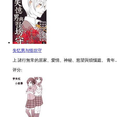
失忆男与怪坊守
上 諸行無常的居家、愛情、神秘、慾望與煩惱篇。 青年..
评分: