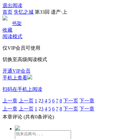
退出阅读
首页
失忆之城
第33回 遗产·上
书架
收藏
阅读模式
仅VIP会员可使用
切换至高级阅读模式
开通VIP会员
手机上查看
扫码在手机上阅读
上一章
上一页
1
2
3
4
5
6
7
8
下一页
下一章
上一章
上一页
1
2
3
4
5
6
7
8
下一页
下一章
本章评论
(共有0条评论)