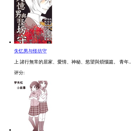
失忆男与怪坊守
上 諸行無常的居家、愛情、神秘、慾望與煩惱篇。 青年..
评分: