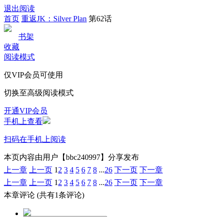
退出阅读
首页
重返JK：Silver Plan
第62话
书架
收藏
阅读模式
仅VIP会员可使用
切换至高级阅读模式
开通VIP会员
手机上查看
扫码在手机上阅读
本页内容由用户【bbc240997】分享发布
上一章
上一页
1
2
3
4
5
6
7
8
...
26
下一页
下一章
上一章
上一页
1
2
3
4
5
6
7
8
...
26
下一页
下一章
本章评论
(共有1条评论)