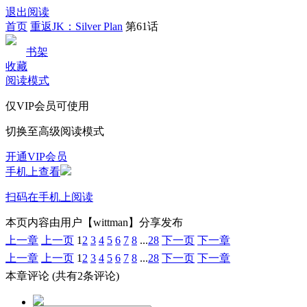
退出阅读
首页
重返JK：Silver Plan
第61话
书架
收藏
阅读模式
仅VIP会员可使用
切换至高级阅读模式
开通VIP会员
手机上查看
扫码在手机上阅读
本页内容由用户【wittman】分享发布
上一章
上一页
1
2
3
4
5
6
7
8
...
28
下一页
下一章
上一章
上一页
1
2
3
4
5
6
7
8
...
28
下一页
下一章
本章评论
(共有2条评论)