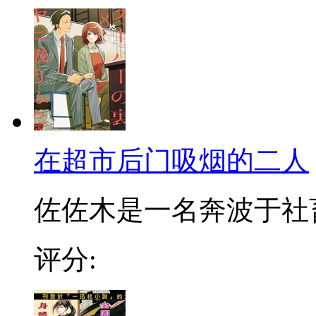
在超市后门吸烟的二人
佐佐木是一名奔波于社畜街
评分: