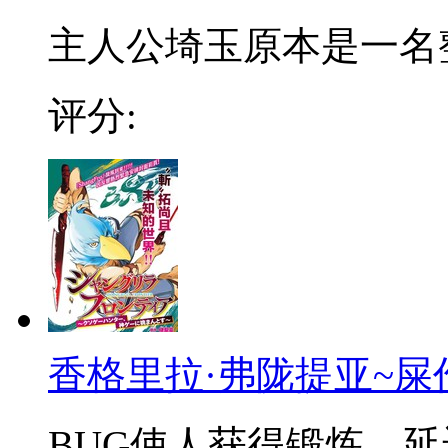
主人公埼玉原本是一名整日
评分:
香格里拉·弗陇提亚~屎
BUG使人获得锻炼，延迟