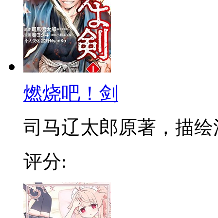
燃烧吧！剑
司马辽太郎原著，描绘活跃
评分: