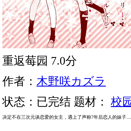
重返莓园
7.0分
作者：
木野咲カズラ
状态：
已完结
题材：
校
决定不在三次元谈恋爱的女主，遇上了声称7年后恋人的妹子