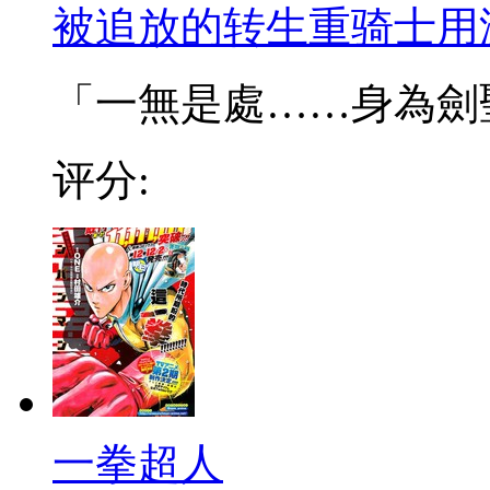
被追放的转生重骑士用
「一無是處……身為劍聖的
评分:
一拳超人