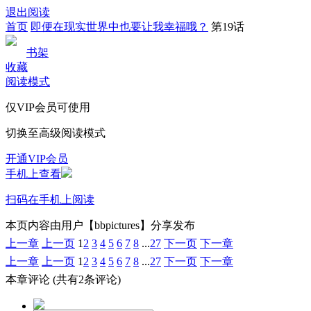
退出阅读
首页
即便在现实世界中也要让我幸福哦？
第19话
书架
收藏
阅读模式
仅VIP会员可使用
切换至高级阅读模式
开通VIP会员
手机上查看
扫码在手机上阅读
本页内容由用户【bbpictures】分享发布
上一章
上一页
1
2
3
4
5
6
7
8
...
27
下一页
下一章
上一章
上一页
1
2
3
4
5
6
7
8
...
27
下一页
下一章
本章评论
(共有2条评论)