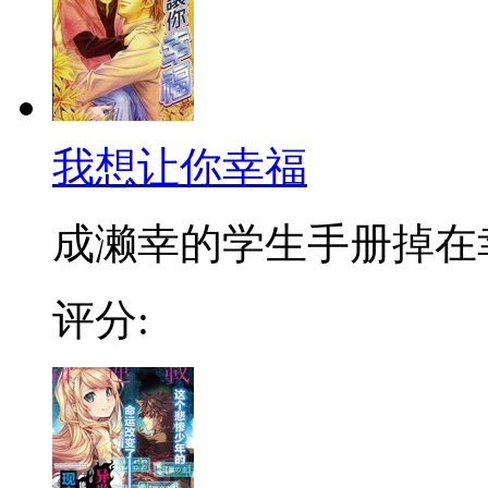
我想让你幸福
成濑幸的学生手册掉在幸福
评分: