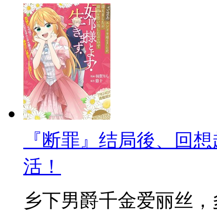
『断罪』结局後、回想
活！
乡下男爵千金爱丽丝，多年