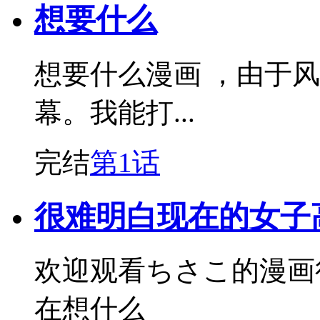
想要什么
想要什么漫画 ，由于
幕。我能打...
完结
第1话
很难明白现在的女子
欢迎观看ちさこ的漫画
在想什么