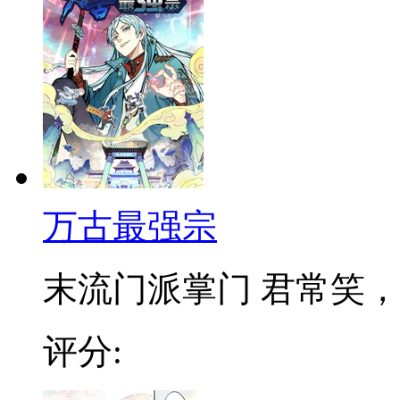
万古最强宗
末流门派掌门 君常笑，万
评分: