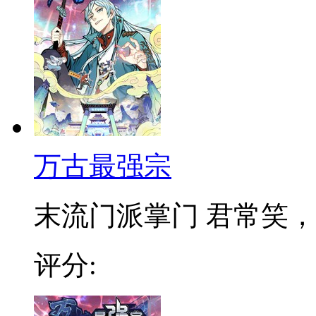
万古最强宗
末流门派掌门 君常笑，万
评分: