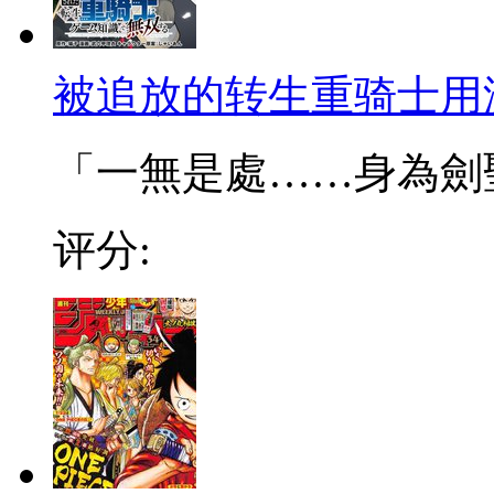
被追放的转生重骑士用
「一無是處……身為劍聖的
评分: