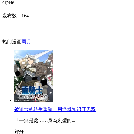
drpele
发布数：
164
热门漫画
周
月
被追放的转生重骑士用游戏知识开无双
「一無是處……身為劍聖的...
评分: