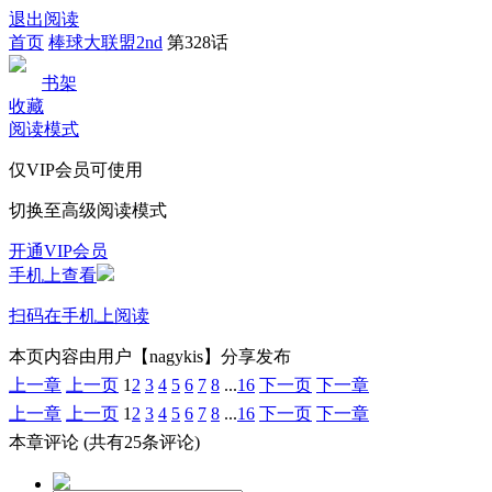
退出阅读
首页
棒球大联盟2nd
第328话
书架
收藏
阅读模式
仅VIP会员可使用
切换至高级阅读模式
开通VIP会员
手机上查看
扫码在手机上阅读
本页内容由用户【nagykis】分享发布
上一章
上一页
1
2
3
4
5
6
7
8
...
16
下一页
下一章
上一章
上一页
1
2
3
4
5
6
7
8
...
16
下一页
下一章
本章评论
(共有25条评论)