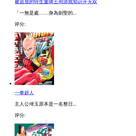
被追放的转生重骑士用游戏知识开无双
「一無是處……身為劍聖的...
评分:
一拳超人
主人公埼玉原本是一名整日...
评分: