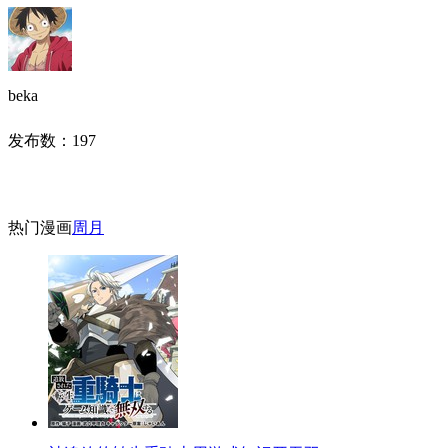
beka
发布数：
197
热门漫画
周
月