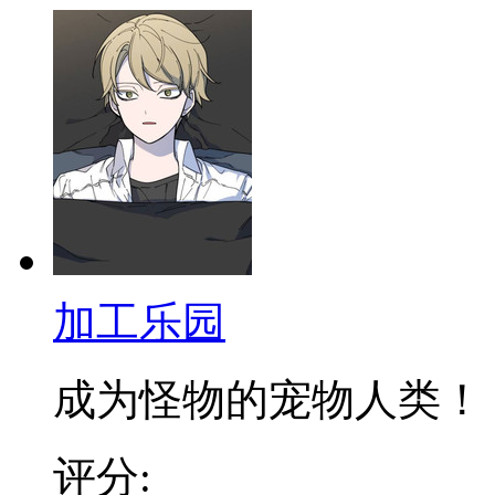
加工乐园
成为怪物的宠物人类！ 拥
评分: