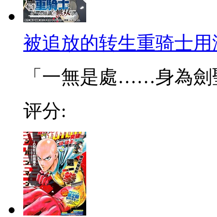
被追放的转生重骑士用
「一無是處……身為劍聖的
评分: