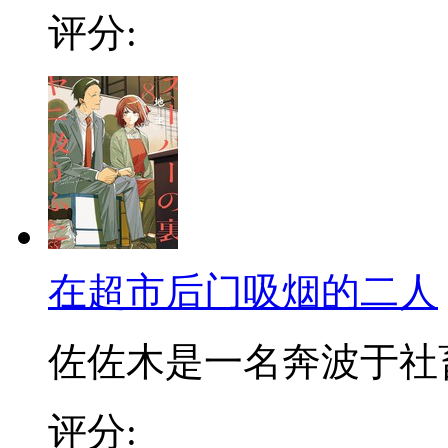
评分:
在超市后门吸烟的二人
佐佐木是一名奔波于社畜街
评分: