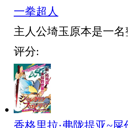
一拳超人
主人公埼玉原本是一名整日
评分:
香格里拉·弗陇提亚~屎