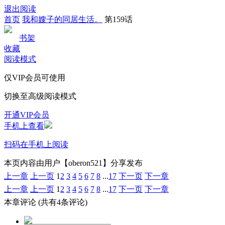
退出阅读
首页
我和嫂子的同居生活。
第159话
书架
收藏
阅读模式
仅VIP会员可使用
切换至高级阅读模式
开通VIP会员
手机上查看
扫码在手机上阅读
本页内容由用户【oberon521】分享发布
上一章
上一页
1
2
3
4
5
6
7
8
...
17
下一页
下一章
上一章
上一页
1
2
3
4
5
6
7
8
...
17
下一页
下一章
本章评论
(共有4条评论)