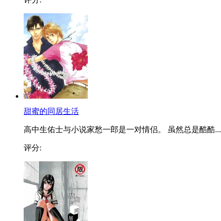
甜蜜的同居生活
高中生佑士与小说家愁一郎是一对情侣。 虽然总是酷酷...
评分: