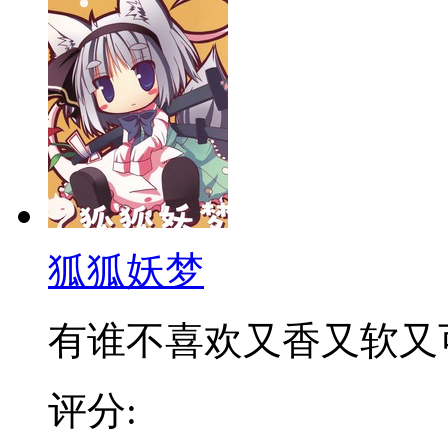
狐狐妖梦
有谁不喜欢又香又软又可爱
评分: