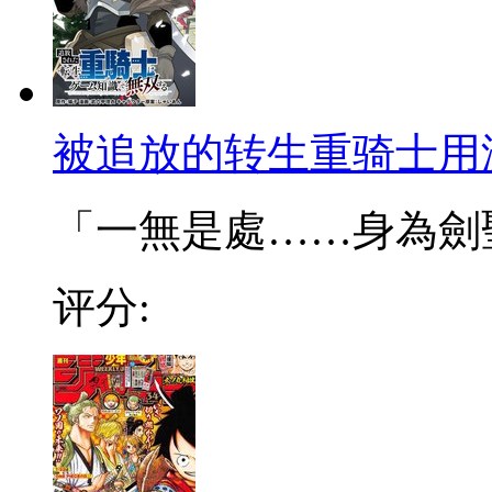
被追放的转生重骑士用
「一無是處……身為劍聖的
评分: