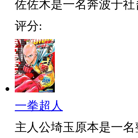
佐佐木是一名奔波于社畜街
评分:
一拳超人
主人公埼玉原本是一名整日