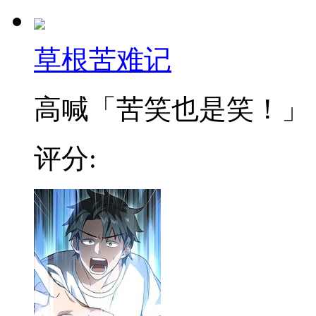
草根苦难记
高喊「苦笑也是笑！」，在
评分: