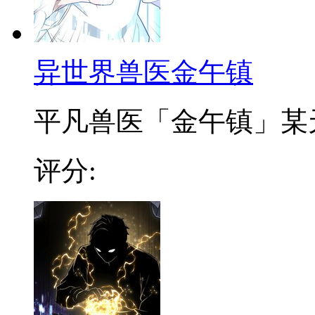
异世界兽医金午镇
平凡兽医「金午镇」某天突
评分: