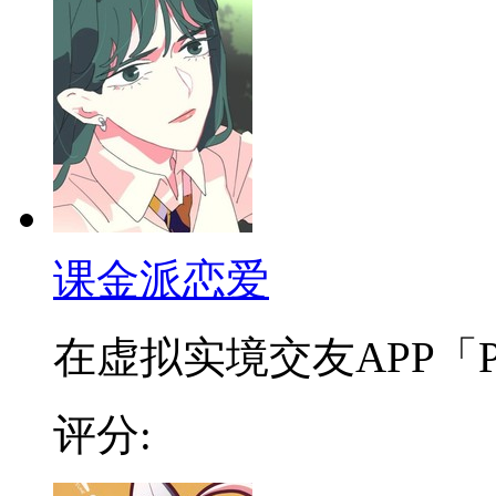
课金派恋爱
在虚拟实境交友APP「PEE
评分: